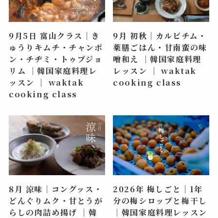
9月5日 富山クラス｜き
9月 初秋｜カルビチム・
ゅうりキムチ・チャンポ
薬膳ごはん・甘南蛮の味
ン・チヂミ・トゥブジョ
噌和え ｜韓国家庭料理
リム ｜韓国家庭料理レ
レッスン ｜ waktak
ッスン ｜ waktak
cooking class
cooking class
8月 涼味｜コングッス・
2026年 梅しごと｜1年
どんぐりムク・甘とうが
分の梅シロップと梅干し
らしの肉詰め揚げ ｜韓
｜韓国家庭料理レッスン