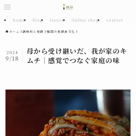
home
blog
lesson
Online shop
contact
ホーム
調味料と発酵
韓国の発酵食文化
母から受け継いだ、我が家のキ
2024
9/18
ムチ｜感覚でつなぐ家庭の味