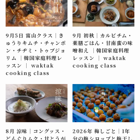
9月5日 富山クラス｜き
9月 初秋｜カルビチム・
ゅうりキムチ・チャンポ
薬膳ごはん・甘南蛮の味
ン・チヂミ・トゥブジョ
噌和え ｜韓国家庭料理
リム ｜韓国家庭料理レ
レッスン ｜ waktak
ッスン ｜ waktak
cooking class
cooking class
8月 涼味｜コングッス・
2026年 梅しごと｜1年
どんぐりムク・甘とうが
分の梅シロップと梅干し