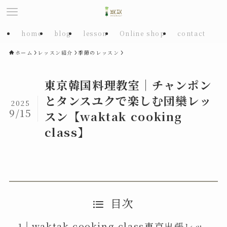
home
blog
lesson
Online shop
contact
ホーム
レッスン紹介
季節のレッスン
東京韓国料理教室｜チャンポン
とタンスユクで楽しむ団欒レッ
2025
9/15
スン【waktak cooking
class】
目次
waktak cooking class東京出張レッ