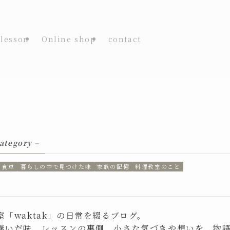
lesson
Online shop
contact
category –
と食卓
暮らしの中で見つけた味
家族の記憶
料理教室のこと
「waktak」の日常を綴るブログ。
継いだ味、レッスンの裏側、小さな気づきや想いを、物