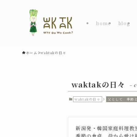
home
blog
ホーム
waktakの日々
waktakの日々
– 
waktakの日々
父として
季節
新潟発・韓国家庭料理教室
季節の食卓、母から受け