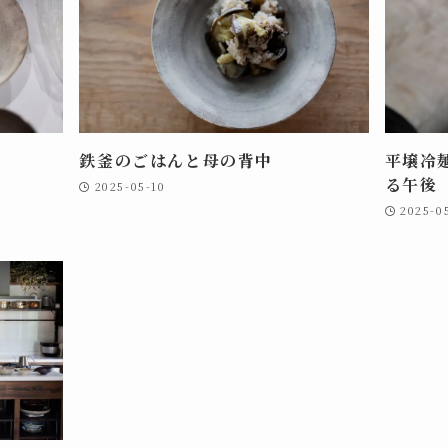
け
鉄釜のごはんと母の背中
平壌冷
る午後
2025-05-10
2025-0