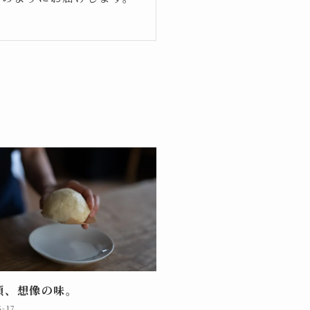
頭、想像の味。
5-17