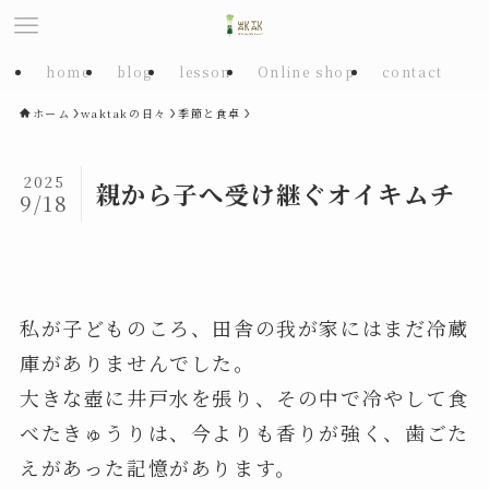
home
blog
lesson
Online shop
contact
ホーム
waktakの日々
季節と食卓
2025
親から子へ受け継ぐオイキムチ
9/18
私が子どものころ、田舎の我が家にはまだ冷蔵
庫がありませんでした。
大きな壺に井戸水を張り、その中で冷やして食
べたきゅうりは、今よりも香りが強く、歯ごた
えがあった記憶があります。