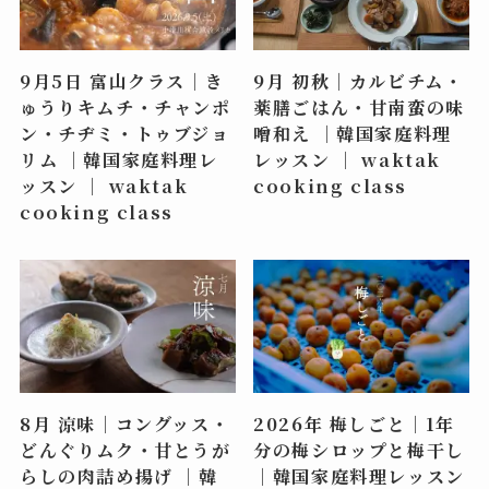
9月5日 富山クラス｜き
9月 初秋｜カルビチム・
ゅうりキムチ・チャンポ
薬膳ごはん・甘南蛮の味
ン・チヂミ・トゥブジョ
噌和え ｜韓国家庭料理
リム ｜韓国家庭料理レ
レッスン ｜ waktak
ッスン ｜ waktak
cooking class
cooking class
8月 涼味｜コングッス・
2026年 梅しごと｜1年
どんぐりムク・甘とうが
分の梅シロップと梅干し
らしの肉詰め揚げ ｜韓
｜韓国家庭料理レッスン