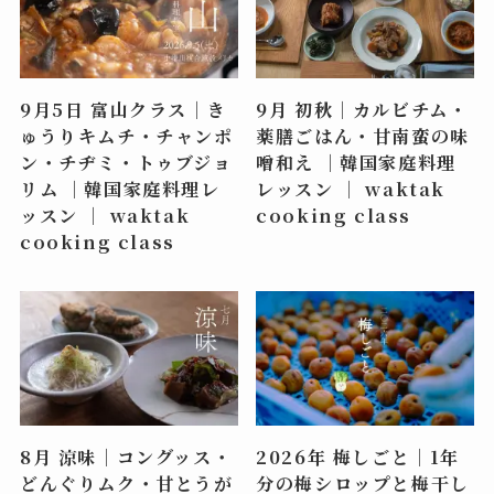
9月5日 富山クラス｜き
9月 初秋｜カルビチム・
ゅうりキムチ・チャンポ
薬膳ごはん・甘南蛮の味
ン・チヂミ・トゥブジョ
噌和え ｜韓国家庭料理
リム ｜韓国家庭料理レ
レッスン ｜ waktak
ッスン ｜ waktak
cooking class
cooking class
8月 涼味｜コングッス・
2026年 梅しごと｜1年
どんぐりムク・甘とうが
分の梅シロップと梅干し