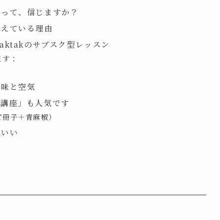
るって、信じますか？
増えている理由
ktakのサブスク型レッスン
ます：
の味と空気
ル講座」も人気です
ピ冊子＋青麻椒）
ていい